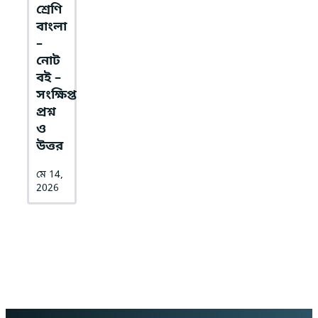
শ্রেণি
বাংলা
–
নোট
বই –
সংক্ষিপ্ত
প্রশ্ন
ও
উত্তর
মে 14,
2026