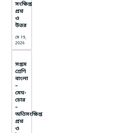
সংক্ষিপ্ত
প্রশ্ন
ও
উত্তর
মে 19,
2026
সপ্তম
শ্রেণি
বাংলা
–
মেঘ-
চোর
–
অতিসংক্ষিপ্ত
প্রশ্ন
ও