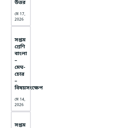
উত্তর
মে 17,
2026
সপ্তম
শ্রেণি
বাংলা
–
মেঘ-
চোর
–
বিষয়সংক্ষেপ
মে 14,
2026
সপ্তম