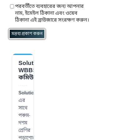
পরবর্তীতে ব্যবহারের জন্য আপনার
নাম, ইমেইল ঠিকানা এবং ওয়েব
ঠিকানা এই ব্রাউজারে সংরক্ষণ করুন।
Solution
📌
WBBSE
কমিউনিটি
SolutionWBBSE
-
এর
সাথে
পঞ্চম-
দশম
শ্রেণির
পড়াশোনা