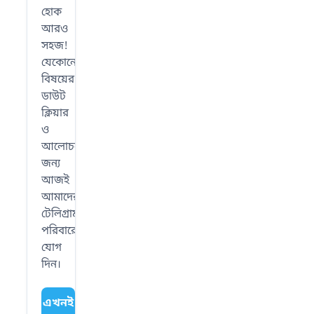
হোক
আরও
সহজ!
যেকোনো
বিষয়ের
ডাউট
ক্লিয়ার
ও
আলোচনার
জন্য
আজই
আমাদের
টেলিগ্রাম
পরিবারে
যোগ
দিন।
এখনই