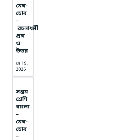
মেঘ-
চোর
–
রচনাধর্মী
প্রশ্ন
ও
উত্তর
মে 19,
2026
সপ্তম
শ্রেণি
বাংলা
–
মেঘ-
চোর
–