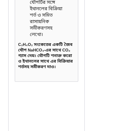
C₂H₄O₂ সংকেতের একটি জৈব
যৌগ NaHCO₃-এর সাথে CO₂
গ্যাস দেয়। যৌগটি শনাক্ত করো
ও ইথানলের সাথে এর বিক্রিয়ার
শর্তসহ সমীকরণ দাও।