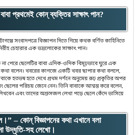
বাবা প্রথমেই কোন্ ব্যক্তির সাক্ষাৎ পান?
’ ছোটোগল্পে সংবাদপত্রে বিজ্ঞাপন দিতে গিয়ে কথক বর্ণিত কাহিনিতে
িরীহ চেহারার এক ভদ্রলোকের সাক্ষাৎ পান।
না পেরে ছেলেটির বাবা এদিক-ওদিক বিমূঢ়ভাবে ঘুরে এক
ের কথা বলেন। খবরের কাগজে একটি খবর ছাপার কথা বললে,
াকে হতভম্ব হতে দেখে প্রথম দর্শনে অনুমেয় রূঢ় প্রকৃতির অপর
ং ছেলের পরিচয় জেনে নেন। তিনি বাবাকে আশ্বস্ত করে বলেন,
িখবেন এবং তাদের অশ্রুসজল লেখা পড়ে ছেলে কেঁদে ভাসিয়ে
ল।” – কোন্ বিজ্ঞাপনের কথা এখানে বলা
ণনা উদ্ধৃতি-সহ লেখো।