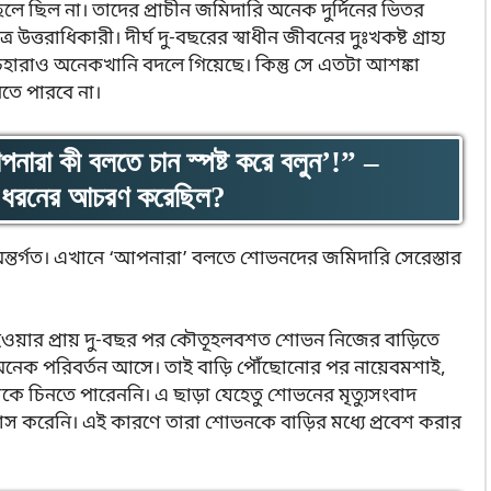
লে ছিল না। তাদের প্রাচীন জমিদারি অনেক দুর্দিনের ভিতর
ত্তরাধিকারী। দীর্ঘ দু-বছরের স্বাধীন জীবনের দুঃখকষ্ট গ্রাহ্য
ারাও অনেকখানি বদলে গিয়েছে। কিন্তু সে এতটা আশঙ্কা
নতে পারবে না।
রা কী বলতে চান স্পষ্ট করে বলুন’!” –
কী ধরনের আচরণ করেছিল?
ল্পের অন্তর্গত। এখানে ‘আপনারা’ বলতে শোভনদের জমিদারি সেরেস্তার
্ধ হওয়ার প্রায় দু-বছর পর কৌতূহলবশত শোভন নিজের বাড়িতে
য় অনেক পরিবর্তন আসে। তাই বাড়ি পৌঁছোনোর পর নায়েবমশাই,
তাকে চিনতে পারেননি। এ ছাড়া যেহেতু শোভনের মৃত্যুসংবাদ
াস করেনি। এই কারণে তারা শোভনকে বাড়ির মধ্যে প্রবেশ করার