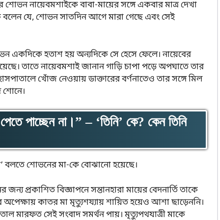
ড়ি ফিরে শোভন নায়েবমশাইকে বাবা-মায়ের সঙ্গে একবার মাত্র দেখা
 বলেন যে, শোভন সাতদিন আগে মারা গেছে এবং সেই
শোভন একদিকে হতাশ হয় অন্যদিকে সে হেসে ফেলে। নায়েবের
ু হয়েছে। তাতে নায়েবমশাই জানান গাড়ি চাপা পড়ে অপঘাতে তার
 হাসপাতালে খোঁজ নেওয়ায় ডাক্তারের বর্ণনাতেও তার সঙ্গে মিল
দ শোনে।
ি পেতে পাচ্ছেন না।” – ‘তিনি’ কে? কেন তিনি
তে ‘তিনি’ বলতে শোভনের মা-কে বোঝানো হয়েছে।
নের জন্য প্রকাশিত বিজ্ঞাপনে সন্তানহারা মায়ের বেদনার্তি তাকে
অপেক্ষায় কাতর মা মৃত্যুশয্যায় শায়িত হয়েও আশা ছাড়েননি।
ল মারফত সেই সংবাদ সমর্থন পায়। মৃত্যুপথযাত্রী মাকে