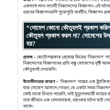
কারণ –
গল্পকথক শীতকালের এক বাদল দিনে খবরের 
একসঙ্গে সাত-সাতটি নিরুদ্দেশের বিজ্ঞাপন। এই ঘটনা
ধরনের বিজ্ঞাপনগুলি পুরোপুরি অর্থহীন, বিজ্ঞাপন প্রকা
“সোমেশ কোনো কৌতূহলই প্রকাশ করিল ন
কৌতূহল প্রকাশ করল না? সোমেশের উদা
হয়?
প্রসঙ্গ –
ছোটোগল্পকার প্রেমেন্দ্র মিত্রের ‘নিরুদ্দে
নিরুদ্দেশের বিজ্ঞাপনের প্রতি বন্ধু সোমেশের দৃষ্টি 
কৌতূহলই দেখায়নি।
উদাসীনতার কারণ –
‘নিরুদ্দেশ’ গল্পের এক ট্র্যা
যায় সোমেশ আসলে শোভন, যে একটা সময় নিরুদ্দেশ 
কেউ তাকে চিনতে পারেনি, তাই মুত্যুপথযাত্রী মায়ের 
তার জীবনে এক বেদনাদায়ক, ভয়ংকর ঘটনা ঘটে গেছে, তা
থাকে।