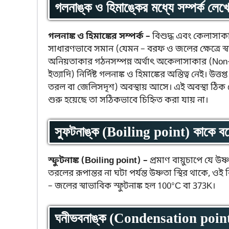
গলনাঙ্ক ও হিমাঙ্কের মধ্যে সম্পর্ক লে
গলনাঙ্ক ও হিমাঙ্কের সম্পর্ক –
বিশুদ্ধ এবং কেলাসাকার 
সাধারণভাবে সমান (যেমন – বরফ ও জলের ক্ষেত্রে স্বাভা
অনিয়তাকার গঠনসম্পন্ন অর্থাৎ অকেলাসাকার (Non-c
ইত্যাদি) নির্দিষ্ট গলনাঙ্ক ও হিমাঙ্কের অস্তিত্ব নেই। উ
তরল বা জেলিসদৃশ) অবস্থায় আসে। এই অবস্থা ঠিক কোন্ 
শুরু হয়েছে তা সঠিকভাবে চিহ্নিত করা যায় না।
স্ফুটনাঙ্ক (Boiling point) কাকে ব
স্ফুটনাঙ্ক (Boiling point) –
প্রমাণ বায়ুচাপে যে উষ
তরলের রূপান্তর না ঘটা পর্যন্ত উষ্ণতা স্থির থাকে, ও
– জলের স্বাভাবিক স্ফুটনাঙ্ক হল 100°C বা 373K।
ঘনীভবনাঙ্ক (Condensation point