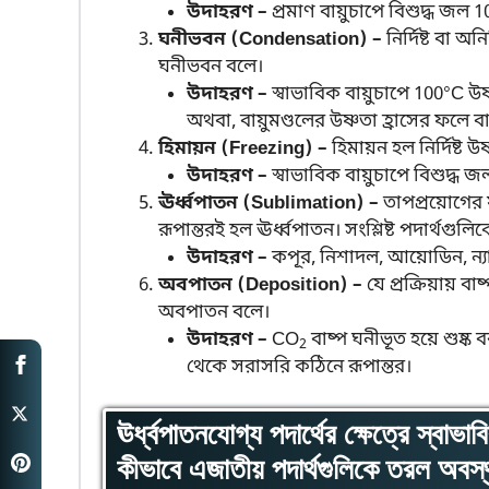
উদাহরণ –
প্রমাণ বায়ুচাপে বিশুদ্ধ জল 1
ঘনীভবন (Condensation) –
নির্দিষ্ট বা অ
ঘনীভবন বলে।
উদাহরণ –
স্বাভাবিক বায়ুচাপে 100°C উষ
অথবা, বায়ুমণ্ডলের উষ্ণতা হ্রাসের ফলে ব
হিমায়ন (Freezing) –
হিমায়ন হল নির্দিষ্ট 
উদাহরণ –
স্বাভাবিক বায়ুচাপে বিশুদ্ধ
ঊর্ধ্বপাতন (Sublimation) –
তাপপ্রয়োগের 
রূপান্তরই হল ঊর্ধ্বপাতন। সংশ্লিষ্ট পদার্থগুলি
উদাহরণ –
কপূর, নিশাদল, আয়োডিন, ন্যা
অবপাতন (Deposition) –
যে প্রক্রিয়ায় ব
অবপাতন বলে।
উদাহরণ –
CO
বাষ্প ঘনীভূত হয়ে শুষ্
2
থেকে সরাসরি কঠিনে রূপান্তর।
ঊর্ধ্বপাতনযোগ্য পদার্থের ক্ষেত্রে স্বা
কীভাবে এজাতীয় পদার্থগুলিকে তরল অবস্