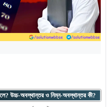
বলে? উচ্চ-অবস্থান্তর ও নিম্ন-অবস্থান্তর কী?