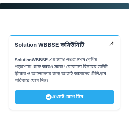
📌
Solution WBBSE কমিউনিটি
SolutionWBBSE
-এর সাথে পঞ্চম-দশম শ্রেণির
পড়াশোনা হোক আরও সহজ! যেকোনো বিষয়ের ডাউট
ক্লিয়ার ও আলোচনার জন্য আজই আমাদের টেলিগ্রাম
পরিবারে যোগ দিন।
এখনই যোগ দিন