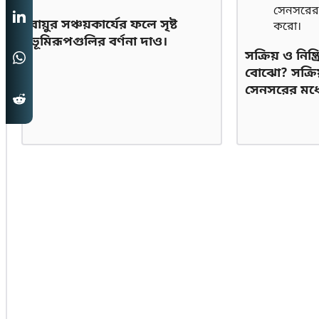
বায়ুর সঞ্চয়কার্যের ফলে সৃষ্ট
ভূমিরূপগুলির বর্ণনা দাও।
সক্রিয় ও নিষ
বোঝো? সক্রিয় 
সেনসরের মধ্যে