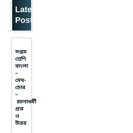
Latest
Posts
সপ্তম
শ্রেণি
বাংলা
–
মেঘ-
চোর
–
রচনাধর্মী
প্রশ্ন
ও
উত্তর