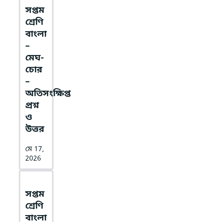
সপ্তম
শ্রেণি
বাংলা
–
মেঘ-
চোর
–
অতিসংক্ষিপ্ত
প্রশ্ন
ও
উত্তর
মে 17,
2026
সপ্তম
শ্রেণি
বাংলা