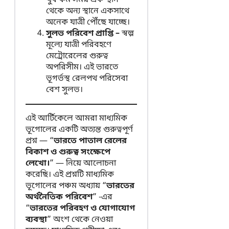
খুব কম সময় এক স্থান
থেকে অন্য স্থানে একসাথে
অনেক যাত্রী পৌঁছে যাচ্ছে।
সুলভ পরিবেশ প্রাপ্তি –
স্বল্প
মূল্যে যাত্রী পরিবহণে
মেট্রোরেলের গুরুত্ব
অপরিসীম। এই ভারতে
ভূগর্ভস্থ রেলপথ পরিসেবা
বেশ সুলভ।
এই আর্টিকেলে আমরা মাধ্যমিক
ভূগোলের একটি অত্যন্ত গুরুত্বপূর্ণ
প্রশ্ন — “
ভারতে পাতাল রেলের
বিকাশ ও গুরুত্ব সংক্ষেপে
লেখো।
” — নিয়ে আলোচনা
করেছি। এই প্রশ্নটি মাধ্যমিক
ভূগোলের পঞ্চম অধ্যায় “
ভারতের
অর্থনৈতিক পরিবেশ
” -এর
“
ভারতের পরিবহণ ও যোগাযোগ
ব্যবস্থা
” অংশ থেকে নেওয়া