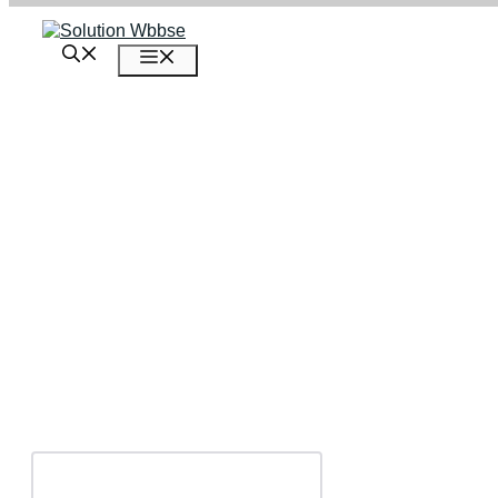
এড়িেয়
লেখায়
মেনু
যান