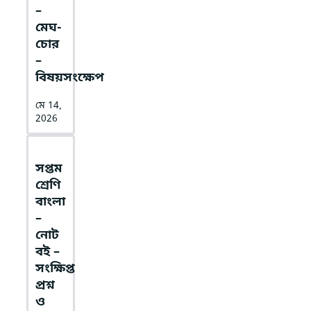
–
মেঘ-
চোর
–
বিষয়সংক্ষেপ
মে 14,
2026
সপ্তম
শ্রেণি
বাংলা
–
নোট
বই –
সংক্ষিপ্ত
প্রশ্ন
ও