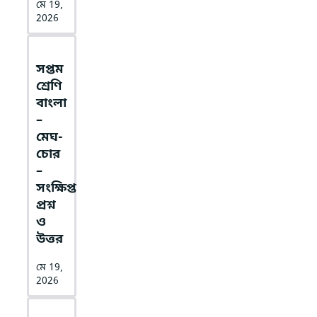
মে 19,
2026
সপ্তম
শ্রেণি
বাংলা
–
মেঘ-
চোর
–
সংক্ষিপ্ত
প্রশ্ন
ও
উত্তর
মে 19,
2026