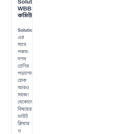
Solution
📌
WBBSE
কমিউনিটি
SolutionWBBSE
-
এর
সাথে
পঞ্চম-
দশম
শ্রেণির
পড়াশোনা
হোক
আরও
সহজ!
যেকোনো
বিষয়ের
ডাউট
ক্লিয়ার
ও