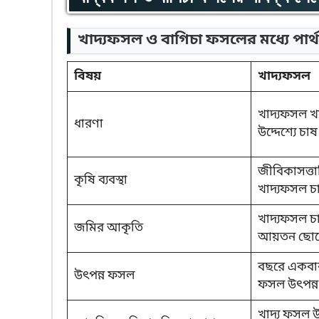
খাদ্যফসল ও বাগিচা ফসলের মধ্যে পার্থ
বিষয়
খাদ্যফসল
খাদ্যফসল খা
ধারণা
উদ্দেশ্যে চা
জীবিকাসত্তাভ
কৃষি ব্যবস্থা
খাদ্যফসল চ
খাদ্যফসল চা
জমির আকৃতি
আয়তন ছোটো
বছরে একবা
উৎপন্ন ফসল
ফসল উৎপন্ন
খাদ্য ফসল 