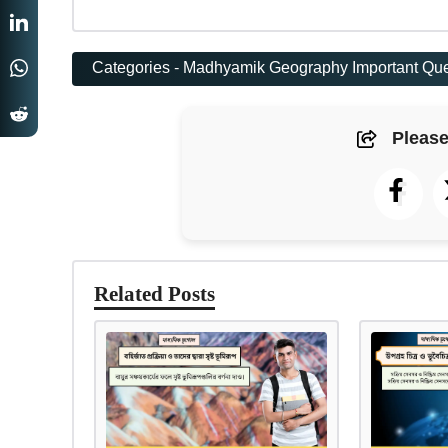
Categories -
Madhyamik Geography Important Que
Please
Related Posts