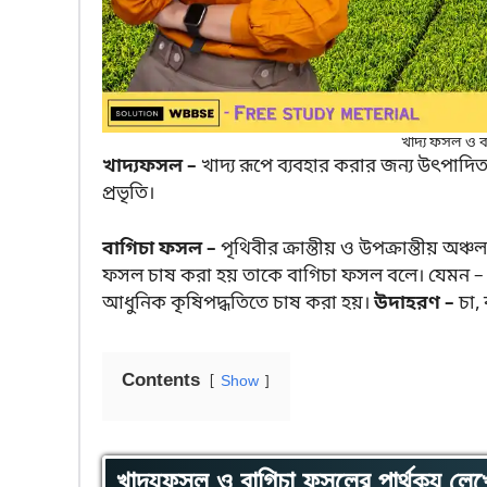
খাদ্য ফসল ও 
খাদ্যফসল –
খাদ্য রূপে ব্যবহার করার জন্য উৎপা
প্রভৃতি।
বাগিচা ফসল –
পৃথিবীর ক্রান্তীয় ও উপক্রান্তীয় অঞ্
ফসল চাষ করা হয় তাকে বাগিচা ফসল বলে। যেমন – চ
আধুনিক কৃষিপদ্ধতিতে চাষ করা হয়।
উদাহরণ –
চা, 
Contents
Show
খাদ্যফসল ও বাগিচা ফসলের পার্থক্য ল