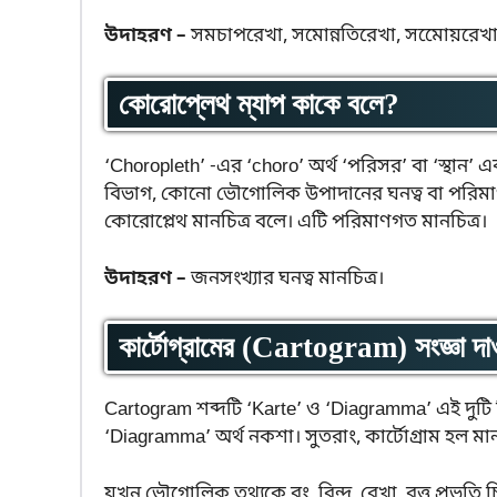
উদাহরণ –
সমচাপরেখা, সমোন্নতিরেখা, সমোেয়রেখা, 
কোরোপ্লেথ ম্যাপ কাকে বলে?
‘Choropleth’ -এর ‘choro’ অর্থ ‘পরিসর’ বা ‘স্থান’ এবং
বিভাগ, কোনো ভৌগোলিক উপাদানের ঘনত্ব বা পরিমাণ রং 
কোরোপ্লেথ মানচিত্র বলে। এটি পরিমাণগত মানচিত্র।
উদাহরণ –
জনসংখ্যার ঘনত্ব মানচিত্র।
কার্টোগ্রামের (Cartogram) সংজ্ঞা দ
Cartogram শব্দটি ‘Karte’ ও ‘Diagramma’ এই দুটি গ্র
‘Diagramma’ অর্থ নকশা। সুতরাং, কার্টোগ্রাম হল মান
যখন ভৌগোলিক তথ্যকে রং, বিন্দু, রেখা, বৃত্ত প্রভৃতি 