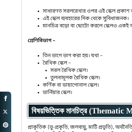
সাধারণত সরলরেখার ওপর এই স্কেল প্রকাশ ক
এই স্কেল ব্যবহারের দিক থেকে সুবিধাজনক।
মানচিত্র বড়ো বা ছোটো করলে স্কেলও একই 
শ্রেণিবিভাগ –
তিন ভাগে ভাগ করা হয়। যথা –
রৈখিক স্কেল –
সরল রৈখিক স্কেল।
তুলনামূলক রৈখিক স্কেল।
কর্ণিক বা ডায়াগোনাল স্কেল।
ভার্নিয়ার স্কেল।
বিষয়ভিত্তিক মানচিত্র (Thematic 
প্রাকৃতিক (ভূ-প্রকৃতি, জলবায়ু, মাটি প্রভৃতি), অর্থন