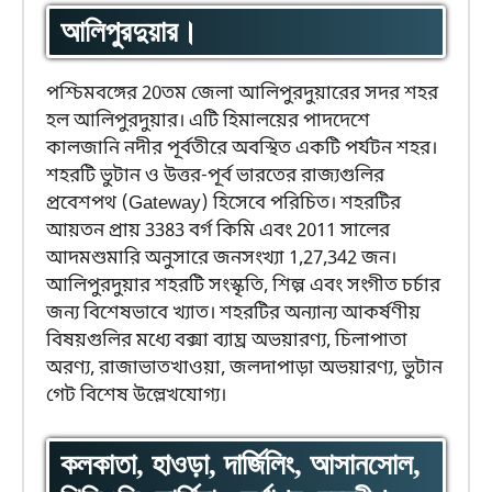
আলিপুরদুয়ার।
পশ্চিমবঙ্গের 20তম জেলা আলিপুরদুয়ারের সদর শহর
হল আলিপুরদুয়ার। এটি হিমালয়ের পাদদেশে
কালজানি নদীর পূর্বতীরে অবস্থিত একটি পর্যটন শহর।
শহরটি ভুটান ও উত্তর-পূর্ব ভারতের রাজ্যগুলির
প্রবেশপথ (Gateway) হিসেবে পরিচিত। শহরটির
আয়তন প্রায় 3383 বর্গ কিমি এবং 2011 সালের
আদমশুমারি অনুসারে জনসংখ্যা 1,27,342 জন।
আলিপুরদুয়ার শহরটি সংস্কৃতি, শিল্প এবং সংগীত চর্চার
জন্য বিশেষভাবে খ্যাত। শহরটির অন্যান্য আকর্ষণীয়
বিষয়গুলির মধ্যে বক্সা ব্যাঘ্র অভয়ারণ্য, চিলাপাতা
অরণ্য, রাজাভাতখাওয়া, জলদাপাড়া অভয়ারণ্য, ভুটান
গেট বিশেষ উল্লেখযোগ্য।
কলকাতা, হাওড়া, দার্জিলিং, আসানসোল,