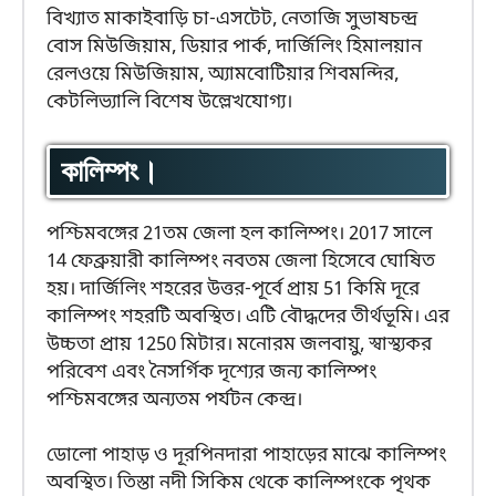
বিখ্যাত মাকাইবাড়ি চা-এসটেট, নেতাজি সুভাষচন্দ্র
বোস মিউজিয়াম, ডিয়ার পার্ক, দার্জিলিং হিমালয়ান
রেলওয়ে মিউজিয়াম, অ্যামবোটিয়ার শিবমন্দির,
কেটলিভ্যালি বিশেষ উল্লেখযোগ্য।
কালিম্পং।
পশ্চিমবঙ্গের 21তম জেলা হল কালিম্পং। 2017 সালে
14 ফেব্রুয়ারী কালিম্পং নবতম জেলা হিসেবে ঘোষিত
হয়। দার্জিলিং শহরের উত্তর-পূর্বে প্রায় 51 কিমি দূরে
কালিম্পং শহরটি অবস্থিত। এটি বৌদ্ধদের তীর্থভূমি। এর
উচ্চতা প্রায় 1250 মিটার। মনোরম জলবায়ু, স্বাস্থ্যকর
পরিবেশ এবং নৈসর্গিক দৃশ্যের জন্য কালিম্পং
পশ্চিমবঙ্গের অন্যতম পর্যটন কেন্দ্র।
ডোলো পাহাড় ও দূরপিনদারা পাহাড়ের মাঝে কালিম্পং
অবস্থিত। তিস্তা নদী সিকিম থেকে কালিম্পংকে পৃথক