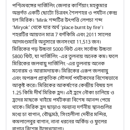
পশ্চিমবঙ্গের দার্জিলিং জেলার কার্শিয়াং মহকুমার
অন্তর্গত একটি ছোটো চিত্রবৎ শৈলশহর ও পর্যটন কেন্দ্র
হল মিরিক। ‘Mirik শব্দটির উৎপত্তি লেপচা শব্দ
‘Miryok’ থেকে যার অর্থ ‘place burnt by fire’।
শহরটির আয়তন মাত্র 7 বর্গকিমি এবং 2011 সালের
আদমশুমারি অনুসারে জনসংখ্যা 11,513 জন।
মিরিকের গড় উচ্চতা 5000 ফিট এবং সর্বোচ্চ উচ্চতা
5800 ফিট, যা দার্জিলিং -এর তুলনায় অনেক কম। ফলে
মিরিকের জলবায়ু দার্জিলিং -এর তুলনায় অনেক
মনোরম ও আরামদায়ক। মিরিকের এরূপ জলবায়ু
এবং অপরূপ প্রাকৃতিক সৌন্দর্য পর্যটকদের বিশেষভাবে
আকৃষ্ট করে। মিরিকের আকর্ষণের কেন্দ্রীয় বিষয় হল
1.25 কিমি দীর্ঘ মিরিক হ্রদ। এই হ্রদে নৌকা চালিয়ে ও
হ্রদের মাছকে খাইয়ে পর্যটকরা বিশেষ আনন্দ পেয়ে
থাকে। মিরিক হ্রদ ছাড়াও অন্যান্য দর্শনীয় স্থানগুলির
মধ্যে চা বাগান, বৌদ্ধমঠ, সিংহলীলা দেবীর মন্দির,
কমলালেবুর বাগান, নানা ধরনের অর্কিড ও ফুলের
বাগান বিশেষ উল্লেখযোগ্য।