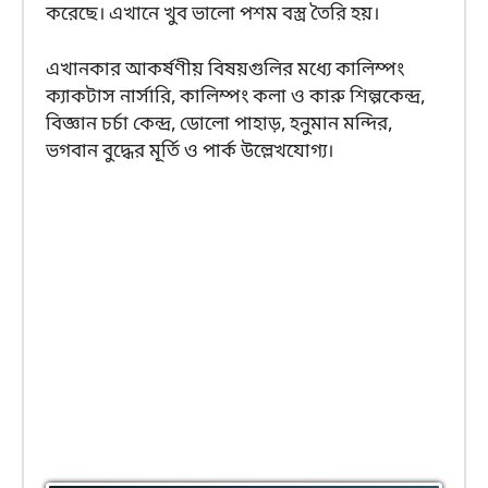
করেছে। এখানে খুব ভালো পশম বস্ত্র তৈরি হয়।
এখানকার আকর্ষণীয় বিষয়গুলির মধ্যে কালিম্পং
ক্যাকটাস নার্সারি, কালিম্পং কলা ও কারু শিল্পকেন্দ্র,
বিজ্ঞান চর্চা কেন্দ্র, ডোলো পাহাড়, হনুমান মন্দির,
ভগবান বুদ্ধের মূর্তি ও পার্ক উল্লেখযোগ্য।