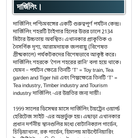
দার্জিলিং।
দার্জিলিং পশ্চিমবঙ্গের একটি গুরুত্বপূর্ণ পর্যটন কেন্দ্র।
দার্জিলিং শহরটি টাইগার হিলের উত্তর ঢালে 2134
মিটার উচ্চতায় অবস্থিত। এখানকার প্রাকৃতিক ও
নৈসর্গিক দৃশ্য, আরামদায়ক জলবায়ু (বিশেষত
গ্রীষ্মকালে) পর্যকটকদের বিশেষভাবে আকৃষ্ট করে।
দার্জিলিং শহরকে ‘শৈল শহরের রানি’ বলা হয়ে থাকে।
যেমন – পর্যটন ক্ষেত্রে তিনটি ‘T’ = Toy train, Tea
garden and Tiger hill এবং শিল্পক্ষেত্রে তিনটি ‘T’ =
Tea industry, Timber industry and Tourism
industry দার্জিলিং -এর উন্নতির জন্য দায়ী।
1999 সালের ডিসেম্বর মাসে দার্জিলিং টয়ট্রেন ওয়ার্ল্ড
হেরিটেজ সাইট -এর অন্তর্ভুক্ত হয়। এছাড়া এখানকার
প্রধান দর্শনীয় স্থানগুলির মধ্যে বোটানিক্যাল গার্ডেন,
চিড়িয়াখানা, রক গার্ডেন, হিমালয় মাউন্টেনিয়ারিং