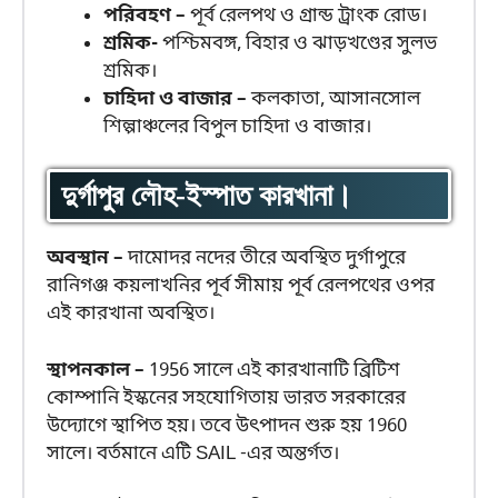
পরিবহণ –
পূর্ব রেলপথ ও গ্রান্ড ট্রাংক রোড।
শ্রমিক-
পশ্চিমবঙ্গ, বিহার ও ঝাড়খণ্ডের সুলভ
শ্রমিক।
চাহিদা ও বাজার –
কলকাতা, আসানসোল
শিল্পাঞ্চলের বিপুল চাহিদা ও বাজার।
দুর্গাপুর লৌহ-ইস্পাত কারখানা।
অবস্থান –
দামোদর নদের তীরে অবস্থিত দুর্গাপুরে
রানিগঞ্জ কয়লাখনির পূর্ব সীমায় পূর্ব রেলপথের ওপর
এই কারখানা অবস্থিত।
স্থাপনকাল –
1956 সালে এই কারখানাটি ব্রিটিশ
কোম্পানি ইস্কনের সহযোগিতায় ভারত সরকারের
উদ্যোগে স্থাপিত হয়। তবে উৎপাদন শুরু হয় 1960
সালে। বর্তমানে এটি SAIL -এর অন্তর্গত।