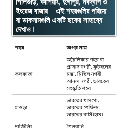
শিলিগুড়ি, কার্শিয়াং, দুর্গাপুর, নবদ্বীপ ও
ইংরেজ বাজার – এই শহরগুলির পরিচয়
বা ডাকনামগুলি একটি ছকের সাহায্যে
দেখাও।
শহর
অপর নাম
অট্টালিকার শহর বা
প্রাসাদ নগরী, ফুটবলের
কলকাতা
মক্কা, মিছিল নগরী,
আনন্দ নগরী, ভারতের
সংস্কৃতি শহর।
ভারতের গ্লাসগো,
হাওড়া
ভারতের শেফিল্ড,
ভারতের বার্মিংহাম।
দার্জিলিং
শৈলরানি