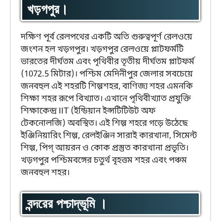
খড়গপুর।
দক্ষিণ পূর্ব রেলপথের একটি অতি গুরুত্বপূর্ণ রেলওয়ে
জংশন হল খড়গপুর। খড়গপুর রেলওয়ে প্লাটফর্মটি
ভারতের দীর্ঘতম এবং পৃথিবীর তৃতীয় দীর্ঘতম প্লাটফর্ম
(1072.5 মিটার)। পশ্চিম মেদিনীপুর জেলার সবচেয়ে
জনবহুল এই শহরটি শিল্পশহর, বাণিজ্য শহর এমনকি
শিক্ষা শহর রূপে বিখ্যাত। এখানে পৃথিবীখ্যাত প্রযুক্তি
শিক্ষাকেন্দ্র IIT (ইন্ডিয়ান ইন্সটিটিউট অফ
টেকনোলজি) অবস্থিত। এই শিল্প শহরে গড়ে উঠেছে
ইঞ্জিনিয়ারিং শিল্প, রেলইঞ্জিন সারাই কারখানা, সিমেন্ট
শিল্প, পিগ্‌ আয়রন ও কোক প্রস্তুত কারখানা প্রভৃতি।
খড়গপুর পশ্চিমবঙ্গের চতুর্থ বৃহত্তম শহর এবং পঞ্চম
জনবহুল শহর।
বন্দরের পশ্চাদ্‌ভূমি ।