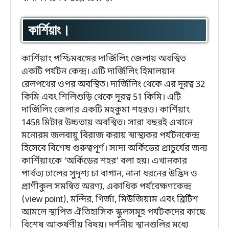
কার্শিয়াং।
কার্শিয়াং পশ্চিমবঙ্গের দার্জিলিং জেলায় অবস্থিত
একটি পর্যটন কেন্দ্র। এটি দার্জিলিং হিমালয়ান
রেলপথের ওপর অবস্থিত। দার্জিলিং থেকে এর দূরত্ব 32
কিমি এবং শিলিগুড়ি থেকে দূরত্ব 51 কিমি। এটি
দার্জিলিং জেলার একটি মহকুমা শহরও। কার্শিয়াং
1458 মিটার উচ্চতায় অবস্থিত। সারা বছরই এখানে
মনোরম জলবায়ু বিরাজ করায় স্বাস্থ্যকর পর্যটনকেন্দ্র
হিসেবে বিশেষ গুরুত্বপূর্ণ। সাদা অর্কিডের প্রাচুর্যের জন্য
কার্শিয়াংকে ‘অর্কিডের শহর’ বলা হয়। এখানকার
পার্বত্য ঢালের সুদৃশ্য চা বাগান, নানা ধরনের উদ্ভিদ ও
প্রাণীকুল সমন্বিত অরণ্য, একাধিক পর্যবেক্ষণকেন্দ্র
(view point), মন্দির, গির্জা, মিউজিয়াম এবং ব্রিটিশ
আমলে স্থাপিত ঐতিহাসিক স্কুলসমূহ পর্যটকদের কাছে
বিশেষ আকর্ষণীয় বিষয়। দর্শনীয় স্থানগুলির মধ্যে