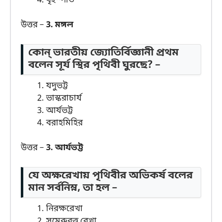
বৃহস্পতি
উত্তর –
3. মঙ্গল
কোন্ ভারতীয় জ্যোতির্বিজ্ঞানী প্রথম
বলেন সূর্য স্থির পৃথিবী ঘুরছে? –
যদুভট্ট
ভাস্করাচার্য
আর্যভট্ট
বরাহমিহির
উত্তর –
3. আর্যভট্ট
যে অক্ষরেখায় পৃথিবীর অভিকর্ষ বলের
মান সর্বনিম্ন, তা হল –
নিরক্ষরেখা
সুমেরুবৃত্ত রেখা