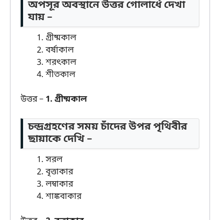
অপসূর অবস্থানে উত্তর গোলার্ধে দেখা
যায় –
গ্রীষ্মকাল
বর্ষাকাল
শরৎকাল
শীতকাল
উত্তর –
1. গ্রীষ্মকাল
চন্দ্রগ্রহণের সময় চাঁদের উপর পৃথিবীর
ছায়াকে দেখি –
সরল
বৃত্তাকার
লম্বাকার
শাঙ্কবাকার