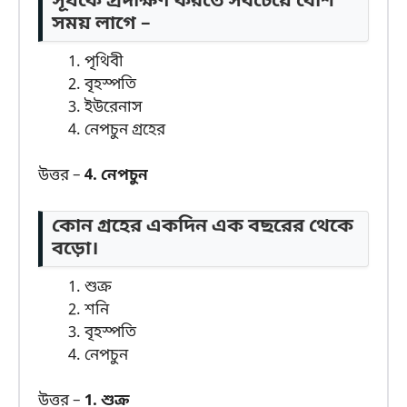
সূর্যকে প্রদক্ষিণ করতে সবচেয়ে বেশি
সময় লাগে –
পৃথিবী
বৃহস্পতি
ইউরেনাস
নেপচুন গ্রহের
উত্তর –
4. নেপচুন
কোন গ্রহের একদিন এক বছরের থেকে
বড়ো।
শুক্র
শনি
বৃহস্পতি
নেপচুন
উত্তর –
1. শুক্র