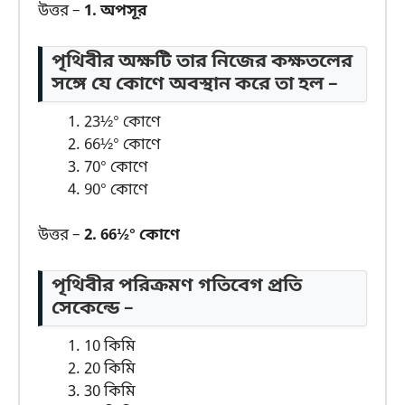
উত্তর –
1. অপসূর
পৃথিবীর অক্ষটি তার নিজের কক্ষতলের
সঙ্গে যে কোণে অবস্থান করে তা হল –
23½° কোণে
66½° কোণে
70° কোণে
90° কোণে
উত্তর –
2. 66½° কোণে
পৃথিবীর পরিক্রমণ গতিবেগ প্রতি
সেকেন্ডে –
10 কিমি
20 কিমি
30 কিমি