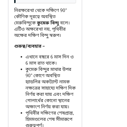
নিরক্ষরেখা থেকে দক্ষিণে 90°
কৌণিক দূরত্বে অবস্থিত
মেরুবিন্দুকে
কুমেরু বিন্দু
বলে।
এটিও অক্ষরেখা নয়, পৃথিবীর
অক্ষের দক্ষিণ বিন্দু স্বরূপ।
গুরুত্ব/ব্যবহার –
এখানে বছরে 6 মাস দিন ও
6 মাস রাত থাকে।
কুমেরু বিন্দুর মাথার উপর
90° কোণে অবস্থিত
হ্যাডলির অকট্যান্ট নামক
নক্ষত্রের সাহায্যে দক্ষিণ দিক
নির্ণয় করা যায় এবং দক্ষিণ
গোলার্ধের কোনো স্থানের
অক্ষাংশ নির্ণয় করা যায়।
পৃথিবীর দক্ষিণের শেষপ্রান্ত,
হিমমণ্ডলের শেষ সীমারূপে
গুরুত্বপূর্ণ।