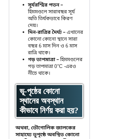
সূর্যরশ্মির পতন –
হিমমণ্ডলে সারাবছর সূর্য
অতি তির্যকভাবে কিরণ
দেয়।
দিন-রাত্রির দৈর্ঘ্য –
এখানের
কোনো কোনো স্থানে সারা
বছর 6 মাস দিন ও 6 মাস
রাত্রি থাকে।
গড় তাপমাত্রা –
হিমমণ্ডলের
গড় তাপমাত্রা 0°C -এরও
নীচে থাকে।
ভূ-পৃষ্ঠের কোনো
স্থানের অবস্থান
কীভাবে নির্ণয় করা হয়?
অথবা, ভৌগোলিক জালকের
সাহায্যে ভূপৃষ্ঠে অবস্থিত কোনো