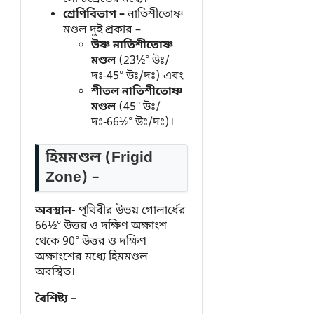
শ্রেণিবিভাগ –
নাতিশীতোষ্ণ
মণ্ডল দুই প্রকার –
উষ্ণ নাতিশীতোষ্ণ
মণ্ডল
(23½° উঃ/
দঃ-45° উঃ/দঃ) এবং
শীতল নাতিশীতোষ্ণ
মণ্ডল
(45° উঃ/
দঃ-66½° উঃ/দঃ)।
হিমমণ্ডল (Frigid
Zone) –
অবস্থান-
পৃথিবীর উভয় গোলার্ধের
66½° উত্তর ও দক্ষিণ অক্ষাংশ
থেকে 90° উত্তর ও দক্ষিণ
অক্ষাংশের মধ্যে হিমমণ্ডল
অবস্থিত।
বৈশিষ্ট্য –