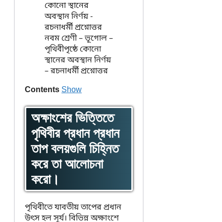
নবম শ্রেণী – ভূগোল –
পৃথিবীপৃষ্ঠে কোনো
স্থানের অবস্থান নির্ণয়
– রচনাধর্মী প্রশ্নোত্তর
Contents
Show
অক্ষাংশের ভিত্তিতে
পৃথিবীর প্রধান প্রধান
তাপ বলয়গুলি চিহ্নিত
করে তা আলোচনা
করো।
পৃথিবীতে যাবতীয় তাপের প্রধান
উৎস হল সূর্য। বিভিন্ন অক্ষাংশে