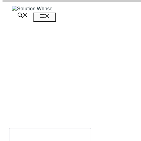
এড়িেয়
লেখায়
মেনু
যান