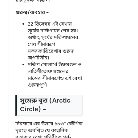
মান 23½° দক্ষিণ।
গুরুত্ব/ব্যবহার –
22 ডিসেম্বর এই রেখায়
সূর্যের দক্ষিণায়ন শেষ হয়।
অর্থাৎ, সূর্যের দক্ষিণায়নের
শেষ সীমারূপে
মকরক্রান্তিরেখার গুরুত্ব
অপরিসীম।
দক্ষিণ গোলার্ধে উষ্ণমণ্ডল ও
নাতিশীতোষ্ণ মণ্ডলের
মাঝের সীমারূপেও এই রেখা
গুরুত্বপূর্ণ।
সুমেরু বৃত্ত (Arctic
Circle) –
নিরক্ষরেখার উত্তরে 66½° কৌণিক
দূরত্বে অবস্থিত যে কাল্পনিক
বৃত্তাকার রেখা পৃথিবীকে পূর্ব-