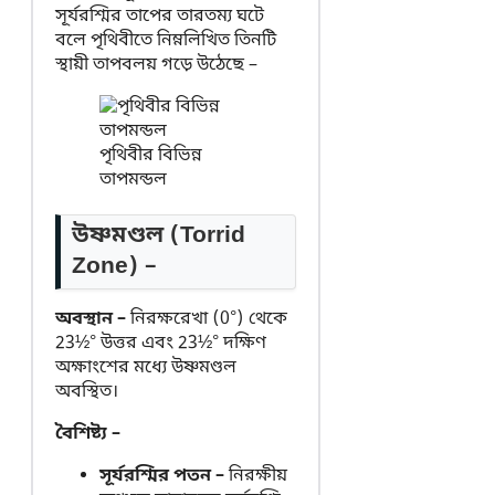
সূর্যরশ্মির তাপের তারতম্য ঘটে
বলে পৃথিবীতে নিম্নলিখিত তিনটি
স্থায়ী তাপবলয় গড়ে উঠেছে –
পৃথিবীর বিভিন্ন
তাপমন্ডল
উষ্ণমণ্ডল (Torrid
Zone) –
অবস্থান –
নিরক্ষরেখা (0°) থেকে
23½° উত্তর এবং 23½° দক্ষিণ
অক্ষাংশের মধ্যে উষ্ণমণ্ডল
অবস্থিত।
বৈশিষ্ট্য –
সূর্যরশ্মির পতন –
নিরক্ষীয়