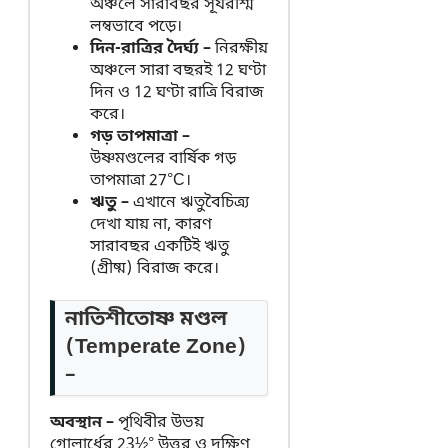
অঞ্চলে সারাবছর সূর্যরশ্মি
লম্বভাবে পড়ে।
দিন-রাত্রির দৈর্ঘ্য –
নিরক্ষীয়
অঞ্চলে সারা বছরই 12 ঘণ্টা
দিন ও 12 ঘণ্টা রাত্রি বিরাজ
করে।
গড় তাপমাত্রা –
উষ্ণমণ্ডলের বার্ষিক গড়
তাপমাত্রা 27°C।
ঋতু –
এখানে ঋতুবৈচিত্র্য
দেখা যায় না, কারণ
সারাবছর একটিই ঋতু
(গ্রীষ্ম) বিরাজ করে।
নাতিশীতোষ্ণ মণ্ডল
(Temperate Zone)
–
অবস্থান –
পৃথিবীর উভয়
গোলার্ধের 23½° উত্তর ও দক্ষিণ