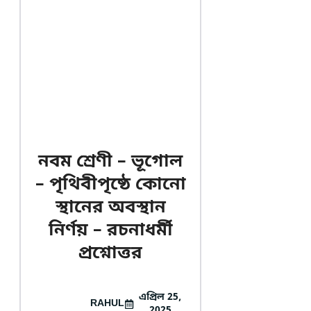
নবম শ্রেণী – ভূগোল
– পৃথিবীপৃষ্ঠে কোনো
স্থানের অবস্থান
নির্ণয় – রচনাধর্মী
প্রশ্নোত্তর
এপ্রিল 25,
RAHUL
2025