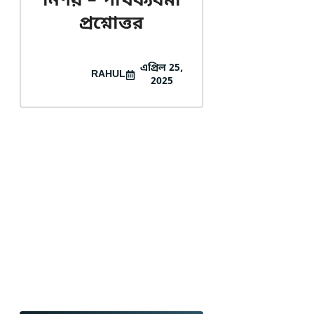
নির্ণয় – পার্থক্যধর্মী
প্রশ্নোত্তর
এপ্রিল 25,
RAHUL
2025