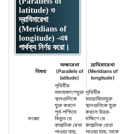
(Parallels of
latitude) ও
দ্রাঘিমারেখা
(Meridians of
longitude) -এর
পার্থক্য নির্ণয় করো।
অক্ষরেখা
দ্রাঘিমারেখা
বিষয়
(Parallels of
(Meridians of
latitude)
longitude)
পৃথিবীর
সমঅক্ষাংশযুক্ত
পৃথিবীর
স্থানগুলিকে
সমদ্রাঘিমাযুক্ত
যুক্ত করলে
স্থানগুলিকে যুক্ত
পূর্ব-পশ্চিমে
করলে উত্তর-
সংজ্ঞা
বিস্তৃত যে
দক্ষিণে যে
কাল্পনিক রেখা
কাল্পনিক রেখা
পাওয়া যায়,
পাওয়া যায়, তাকে