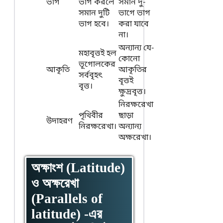
ভাগ
ভাগ করলে
সমান দু-
সমান দুটি
ভাগে ভাগ
ভাগ হবে।
করা যাবে
না।
অন্যান্য যে-
মহাবৃত্তই হল
কোনো
ভূগোলকের
আকৃতি
আকৃতির
সর্ববৃহৎ
বৃত্তই
বৃত্ত।
ক্ষুদ্রবৃত্ত।
নিরক্ষরেখা
পৃথিবীর
ছাড়া
উদাহরণ
নিরক্ষরেখা।
অন্যান্য
অক্ষরেখা।
অক্ষাংশ (Latitude)
ও অক্ষরেখা
(Parallels of
latitude) -এর