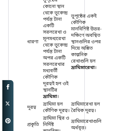
ভূপৃষ্ঠের
কোনো স্থান
থেকে ভূকেন্দ্র
ভূপৃষ্ঠের একই
পর্যন্ত টানা
কৌণিক
একটি
মানবিশিষ্ট উত্তর-
সরলরেখা ও
দক্ষিণে অবস্থিত
মূলমধ্যরেখা
ধারণা
স্থানগুলির ওপর
থেকে ভূকেন্দ্র
দিয়ে অঙ্কিত
পর্যন্ত টানা
কাল্পনিক
অপর একটি
রেখাগুলি হল
সরলরেখার
দ্রাঘিমারেখা
।
মধ্যবর্তী
কৌণিক
দূরত্বই হল ওই
স্থানটির
দ্রাঘিমা
।
দ্রাঘিমা হল
দ্রাঘিমারেখা হল
দূরত্ব
কৌণিক দূরত্ব।
রৈখিক দূরত্ব।
দ্রাঘিমা স্থির ও
দ্রাঘিমারেখাগুলি
প্রকৃতি
নির্দিষ্ট
অর্ধবৃত্ত।