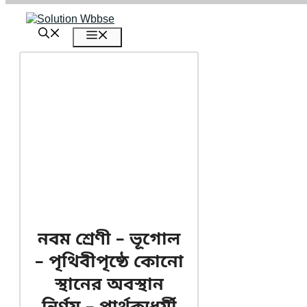
এড়িেয়
লেখায়
মেনু
যান
নবম শ্রেণী – ভূগোল
– পৃথিবীপৃষ্ঠে কোনো
স্থানের অবস্থান