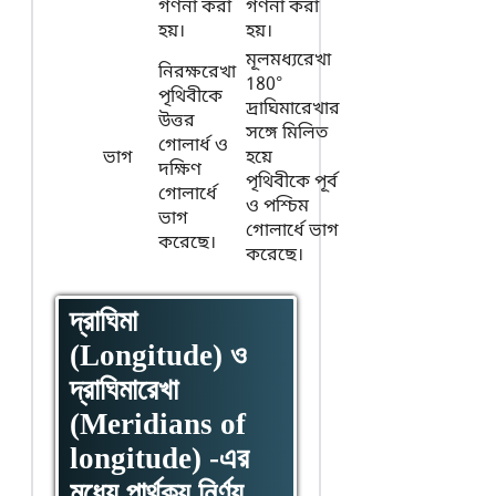
গণনা করা
গণনা করা
হয়।
হয়।
মূলমধ্যরেখা
নিরক্ষরেখা
180°
পৃথিবীকে
দ্রাঘিমারেখার
উত্তর
সঙ্গে মিলিত
গোলার্ধ ও
ভাগ
হয়ে
দক্ষিণ
পৃথিবীকে পূর্ব
গোলার্ধে
ও পশ্চিম
ভাগ
গোলার্ধে ভাগ
করেছে।
করেছে।
দ্রাঘিমা
(Longitude) ও
দ্রাঘিমারেখা
(Meridians of
longitude) -এর
মধ্যে পার্থক্য নির্ণয়