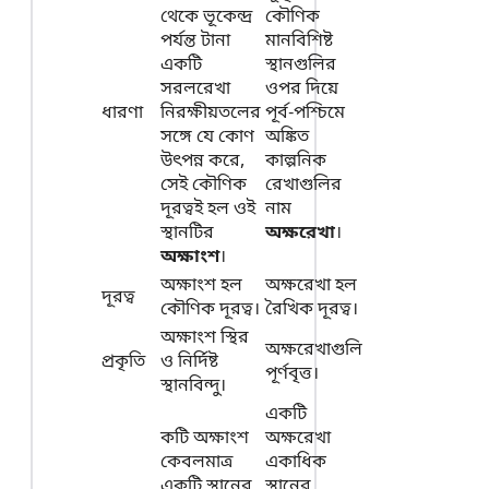
থেকে ভূকেন্দ্র
কৌণিক
পর্যন্ত টানা
মানবিশিষ্ট
একটি
স্থানগুলির
সরলরেখা
ওপর দিয়ে
ধারণা
নিরক্ষীয়তলের
পূর্ব-পশ্চিমে
সঙ্গে যে কোণ
অঙ্কিত
উৎপন্ন করে,
কাল্পনিক
সেই কৌণিক
রেখাগুলির
দূরত্বই হল ওই
নাম
স্থানটির
অক্ষরেখা
।
অক্ষাংশ
।
অক্ষাংশ হল
অক্ষরেখা হল
দূরত্ব
কৌণিক দূরত্ব।
রৈখিক দূরত্ব।
অক্ষাংশ স্থির
অক্ষরেখাগুলি
প্রকৃতি
ও নির্দিষ্ট
পূর্ণবৃত্ত।
স্থানবিন্দু।
একটি
কটি অক্ষাংশ
অক্ষরেখা
কেবলমাত্র
একাধিক
একটি স্থানের
স্থানের