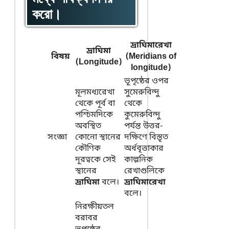
করো।
দ্রাঘিমারেখা
দ্রাঘিমা
বিষয়
(Meridians of
(Longitude)
longitude)
ভূপৃষ্ঠের ওপর
মূলমধ্যরেখা
সুমেরুবিন্দু
থেকে পূর্ব বা
থেকে
পশ্চিমদিকে
কুমেরুবিন্দু
অবস্থিত
পর্যন্ত উত্তর-
সংজ্ঞা
কোনো স্থানের
দক্ষিণে বিস্তৃত
কৌণিক
অর্ধবৃত্তাকার
দূরত্বকে সেই
কাল্পনিক
স্থানের
রেখাগুলিকে
দ্রাঘিমা
বলে।
দ্রাঘিমারেখা
বলে।
নিরক্ষীয়তল
বরাবর