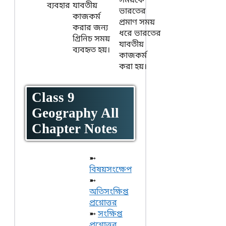
সময়কে
ব্যবহার
যাবতীয়
ভারতের
কাজকর্ম
প্রমাণ সময়
করার জন্য
ধরে ভারতের
গ্রিনিচ সময়
যাবতীয়
ব্যবহৃত হয়।
কাজকর্ম
করা হয়।
Class 9
Geography All
Chapter Notes
➼
বিষয়সংক্ষেপ
➼
অতিসংক্ষিপ্ত
প্রশ্নোত্তর
➼
সংক্ষিপ্ত
প্রশ্নোত্তর