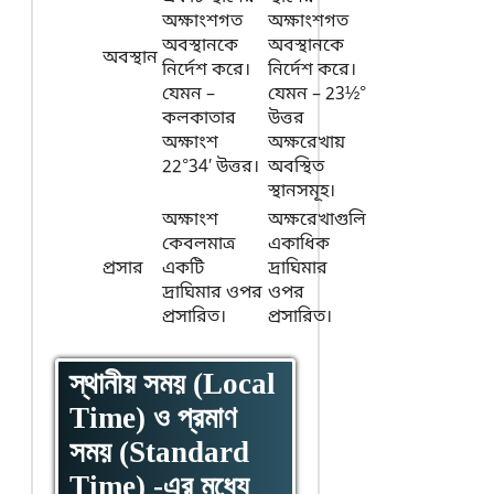
অক্ষাংশগত
অক্ষাংশগত
অবস্থানকে
অবস্থানকে
অবস্থান
নির্দেশ করে।
নির্দেশ করে।
যেমন –
যেমন – 23½°
কলকাতার
উত্তর
অক্ষাংশ
অক্ষরেখায়
22°34′ উত্তর।
অবস্থিত
স্থানসমূহ।
অক্ষাংশ
অক্ষরেখাগুলি
কেবলমাত্র
একাধিক
প্রসার
একটি
দ্রাঘিমার
দ্রাঘিমার ওপর
ওপর
প্রসারিত।
প্রসারিত।
স্থানীয় সময় (Local
Time) ও প্রমাণ
সময় (Standard
Time) -এর মধ্যে