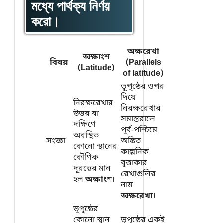
মধ্যে পার্থক্য নির্ণয়
করো।
অক্ষরেখা
অক্ষাংশ
বিষয়
(Parallels
(Latitude)
of latitude)
ভূপৃষ্ঠের ওপর
দিয়ে
নিরক্ষরেখার
নিরক্ষরেখার
উত্তর বা
সমান্তরালে
দক্ষিণে
পূর্ব-পশ্চিমে
অবস্থিত
সংজ্ঞা
অঙ্কিত
কোনো স্থানের
কাল্পনিক
কৌণিক
বৃত্তাকার
দূরত্বের মান
রেখাগুলির
হল
অক্ষাংশ
।
নাম
অক্ষরেখা
।
ভূপৃষ্ঠের
কোনো স্থান
ভূপৃষ্ঠের একই