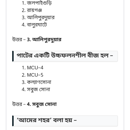
জলপাইগুড়ি
রায়গঞ্জ
আলিপুরদুয়ার
বালুরঘাটে
উত্তর –
3. আলিপুরদুয়ার
পাটের একটি উচ্চফলনশীল বীজ হল –
MCU–4
MCU–5
কল্যাণসোনা
সবুজ সোনা
উত্তর –
4. সবুজ সোনা
‘আমের শহর’ বলা হয় –