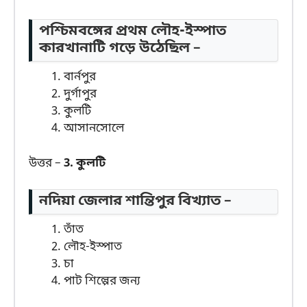
পশ্চিমবঙ্গের প্রথম লৌহ-ইস্পাত
কারখানাটি গড়ে উঠেছিল –
বার্নপুর
দুর্গাপুর
কুলটি
আসানসোলে
উত্তর –
3. কুলটি
নদিয়া জেলার শান্তিপুর বিখ্যাত –
তাঁত
লৌহ-ইস্পাত
চা
পাট শিল্পের জন্য