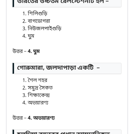
ভারতের উচ্চতম রেলস্টেশনটি হল –
শিলিগুড়ি
বাগডোগরা
নিউজলপাইগুড়ি
ঘুম
উত্তর –
4. ঘুম
গোরুমারা, জলদাপাড়া একটি –
শৈল শহর
সমুদ্র সৈকত
শিক্ষাকেন্দ্র
অভয়ারণ্য
উত্তর –
4. অভয়ারণ্য