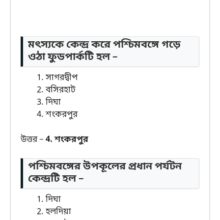
মৎস্যকে কেন্দ্র করে পশ্চিমবঙ্গে গড়ে
ওঠা ফুডপার্কটি হল –
সাগরদ্বীপ
বসিরহাট
দিঘা
শংকরপুর
উত্তর –
4. শংকরপুর
পশ্চিমবঙ্গের উপকূলের প্রধান পর্যটন
কেন্দ্রটি হল –
দিঘা
হলদিয়া