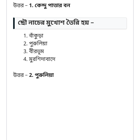
উত্তর –
1. কেন্দু পাতার বন
ছৌ নাচের মুখোশ তৈরি হয় –
বাঁকুড়া
পুরুলিয়া
বীরভূম
মুরশিদাবাদে
উত্তর –
2. পুরুলিয়া