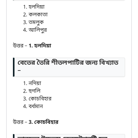
হলদিয়া
কলকাতা
তমলুক
আলিপুর
উত্তর –
1. হলদিয়া
বেতের তৈরি শীতলপাটির জন্য বিখ্যাত
–
নদিয়া
হুগলি
কোচবিহার
বর্ধমান
উত্তর –
3. কোচবিহার