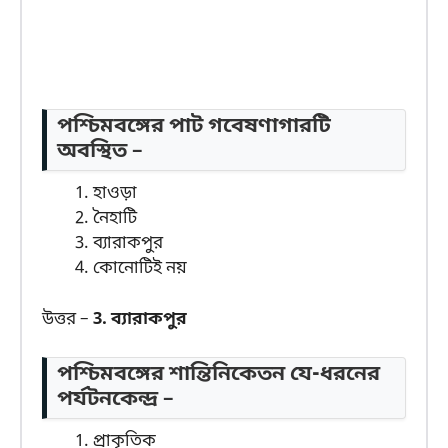
পশ্চিমবঙ্গের পাট গবেষণাগারটি
অবস্থিত –
হাওড়া
নৈহাটি
ব্যারাকপুর
কোনোটিই নয়
উত্তর –
3. ব্যারাকপুর
পশ্চিমবঙ্গের শান্তিনিকেতন যে-ধরনের
পর্যটনকেন্দ্র –
প্রাকৃতিক