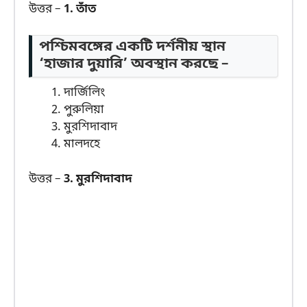
উত্তর –
1. তাঁত
পশ্চিমবঙ্গের একটি দর্শনীয় স্থান
‘হাজার দুয়ারি’ অবস্থান করছে –
দার্জিলিং
পুরুলিয়া
মুরশিদাবাদ
মালদহে
উত্তর –
3. মুরশিদাবাদ