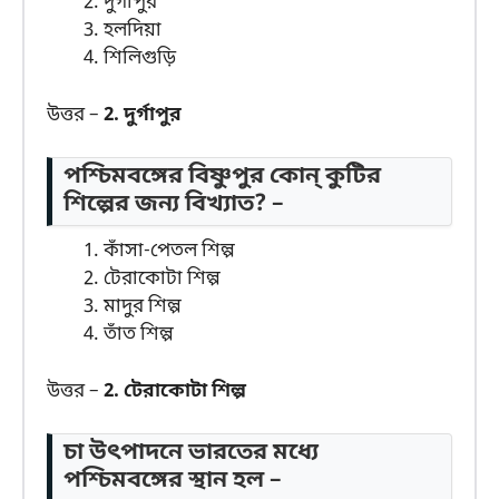
দুর্গাপুর
হলদিয়া
শিলিগুড়ি
উত্তর –
2. দুর্গাপুর
পশ্চিমবঙ্গের বিষ্ণুপুর কোন্ কুটির
শিল্পের জন্য বিখ্যাত? –
কাঁসা-পেতল শিল্প
টেরাকোটা শিল্প
মাদুর শিল্প
তাঁত শিল্প
উত্তর –
2. টেরাকোটা শিল্প
চা উৎপাদনে ভারতের মধ্যে
পশ্চিমবঙ্গের স্থান হল –