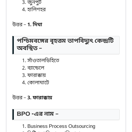
জুনপুট
হালিশহর
উত্তর –
1. দিঘা
পশ্চিমবঙ্গের বৃহত্তম তাপবিদ্যুৎ কেন্দ্রটি
অবস্থিত –
সাঁওতালডিহিতে
ব্যান্ডেলে
ফারাক্কায়
কোলাঘাটে
উত্তর –
3. ফারাক্কায়
BPO -এর নাম –
Business Process Outsourcing