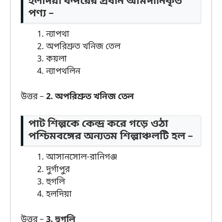
হলদিয়া বন্দরের প্রধান আমদানিকৃত
পণ্য –
ন্যাপথা
অপরিশ্রুত খনিজ তেল
কয়লা
ন্যাপথলিন
উত্তর –
2. অপরিশ্রুত খনিজ তেল
পাট শিল্পকে কেন্দ্র করে গড়ে ওঠা
পশ্চিমবঙ্গের অন্যতম শিল্পাঞ্চলটি হল –
আসানসোল-রানিগঞ্জ
দুর্গাপুর
হুগলি
হলদিয়া
উত্তর –
3. হুগলি