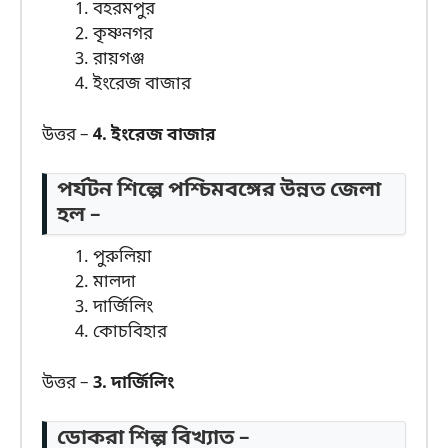
বহরমপুর
কৃষ্ণনগর
রায়গঞ্জ
ইংরেজ বাজার
উত্তর –
4. ইংরেজ বাজার
পর্যটন শিল্পে পশ্চিমবঙ্গের উন্নত জেলা
হল –
পুরুলিয়া
মালদা
দার্জিলিং
কোচবিহার
উত্তর –
3. দার্জিলিং
ডোকরা শিল্প বিখ্যাত –