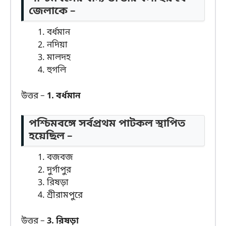
জেলাকে –
বর্ধমান
নদিয়া
মালদহ
হুগলি
উত্তর –
1. বর্ধমান
পশ্চিমবঙ্গে সর্বপ্রথম পাটকল স্থাপিত
হয়েছিল –
বজবজ
দুর্গাপুর
রিষড়া
শ্রীরামপুরে
উত্তর –
3. রিষড়া